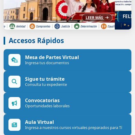
FELI DÍA DEL MAESTRO
Accesos Rápidos
Mesa de Partes Virtual
Ingresa tus documentos
Sigue tu trámite
Consulta tu expediente
Convocatorias
Oportunidades laborales
Aula Virtual
Ingresa a nuestros cursos virtuales preparados para Tí